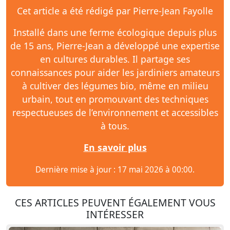
Cet article a été rédigé par Pierre-Jean Fayolle
Installé dans une ferme écologique depuis plus
de 15 ans, Pierre-Jean a développé une expertise
en cultures durables. Il partage ses
connaissances pour aider les jardiniers amateurs
à cultiver des légumes bio, même en milieu
urbain, tout en promouvant des techniques
respectueuses de l’environnement et accessibles
à tous.
En savoir plus
Dernière mise à jour : 17 mai 2026 à 00:00.
CES ARTICLES PEUVENT ÉGALEMENT VOUS
INTÉRESSER