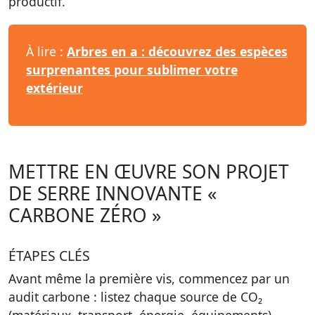
productif.
À lire :
Arbres en a : découvrez des espèces
surprenantes pour sublimer votre
extérieur
METTRE EN ŒUVRE SON PROJET
DE SERRE INNOVANTE «
CARBONE ZÉRO »
ÉTAPES CLÉS
Avant même la première vis, commencez par un
audit carbone : listez chaque source de CO₂