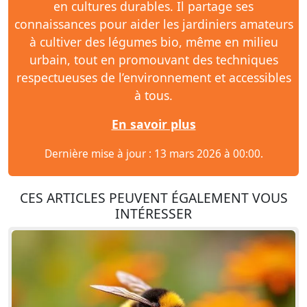
en cultures durables. Il partage ses
connaissances pour aider les jardiniers amateurs
à cultiver des légumes bio, même en milieu
urbain, tout en promouvant des techniques
respectueuses de l’environnement et accessibles
à tous.
En savoir plus
Dernière mise à jour : 13 mars 2026 à 00:00.
CES ARTICLES PEUVENT ÉGALEMENT VOUS
INTÉRESSER