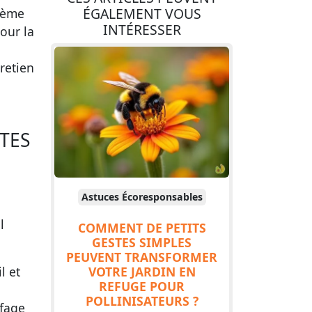
ÉGALEMENT VOUS
stème
INTÉRESSER
pour la
tretien
TES
Astuces Écoresponsables
l
COMMENT DE PETITS
GESTES SIMPLES
PEUVENT TRANSFORMER
VOTRE JARDIN EN
l et
REFUGE POUR
POLLINISATEURS ?
ffage