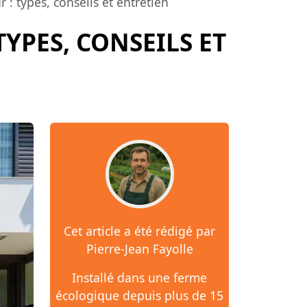
 : types, conseils et entretien
YPES, CONSEILS ET
Cet article a été rédigé par
Pierre-Jean Fayolle
Installé dans une ferme
écologique depuis plus de 15