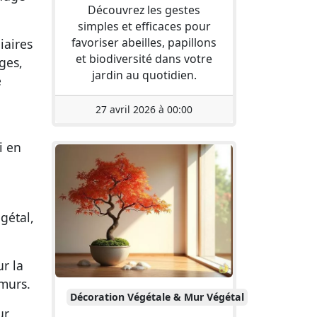
Découvrez les gestes
simples et efficaces pour
favoriser abeilles, papillons
iaires
et biodiversité dans votre
ges,
jardin au quotidien.
e
27 avril 2026 à 00:00
i en
gétal,
ur la
 murs.
Décoration Végétale & Mur Végétal
ur