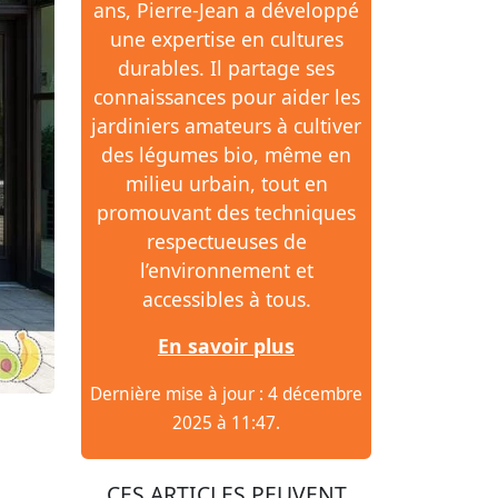
ans, Pierre-Jean a développé
une expertise en cultures
durables. Il partage ses
connaissances pour aider les
jardiniers amateurs à cultiver
des légumes bio, même en
milieu urbain, tout en
promouvant des techniques
respectueuses de
l’environnement et
accessibles à tous.
En savoir plus
Dernière mise à jour : 4 décembre
2025 à 11:47.
CES ARTICLES PEUVENT