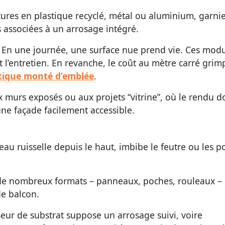
tures en plastique recyclé, métal ou aluminium, garni
s associées à un arrosage intégré.
on. En une journée, une surface nue prend vie. Ces modu
t l’entretien. En revanche, le coût au mètre carré grim
ique monté d’emblée
.
 murs exposés ou aux projets “vitrine”, où le rendu do
une façade facilement accessible.
 l’eau ruisselle depuis le haut, imbibe le feutre ou les p
n de nombreux formats – panneaux, poches, rouleaux –
de balcon.
sseur de substrat suppose un arrosage suivi, voire