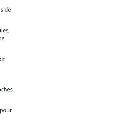
es de
les,
pe
it
oches,
 pour