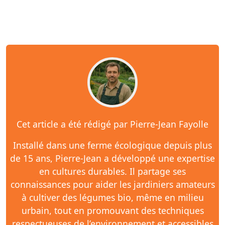
Cet article a été rédigé par Pierre-Jean Fayolle
Installé dans une ferme écologique depuis plus
de 15 ans, Pierre-Jean a développé une expertise
en cultures durables. Il partage ses
connaissances pour aider les jardiniers amateurs
à cultiver des légumes bio, même en milieu
urbain, tout en promouvant des techniques
respectueuses de l’environnement et accessibles