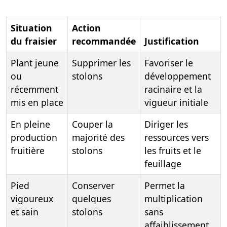
Situation
Action
du fraisier
recommandée
Justification
Plant jeune
Supprimer les
Favoriser le
ou
stolons
développement
récemment
racinaire et la
mis en place
vigueur initiale
En pleine
Couper la
Diriger les
production
majorité des
ressources vers
fruitière
stolons
les fruits et le
feuillage
Pied
Conserver
Permet la
vigoureux
quelques
multiplication
et sain
stolons
sans
affaiblissement