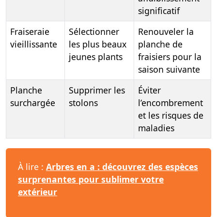
significatif
Fraiseraie
Sélectionner
Renouveler la
vieillissante
les plus beaux
planche de
jeunes plants
fraisiers pour la
saison suivante
Planche
Supprimer les
Éviter
surchargée
stolons
l’encombrement
et les risques de
maladies
À lire :
Arbres en a : découvrez des espèces
surprenantes pour sublimer votre
extérieur