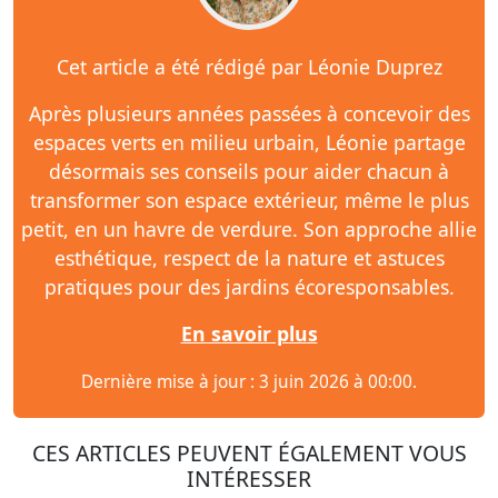
Cet article a été rédigé par Léonie Duprez
Après plusieurs années passées à concevoir des
espaces verts en milieu urbain, Léonie partage
désormais ses conseils pour aider chacun à
transformer son espace extérieur, même le plus
petit, en un havre de verdure. Son approche allie
esthétique, respect de la nature et astuces
pratiques pour des jardins écoresponsables.
En savoir plus
Dernière mise à jour : 3 juin 2026 à 00:00.
CES ARTICLES PEUVENT ÉGALEMENT VOUS
INTÉRESSER