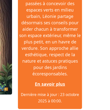
passées à concevoir des
espaces verts en milieu
urbain, Léonie partage
désormais ses conseils pour
aider chacun à transformer
son espace extérieur, même le
plus petit, en un havre de
verdure. Son approche allie
esthétique, respect de la
nature et astuces pratiques
pour des jardins
écoresponsables.
En savoir plus
Dernière mise à jour : 23 octobre
2025 à 00:00.