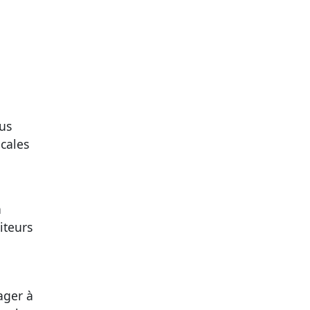
ous
ocales
a
iteurs
ager à