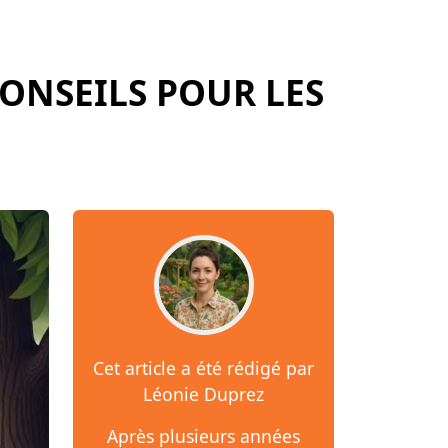
ONSEILS POUR LES
Cet article a été rédigé par
Léonie Duprez
Après plusieurs années