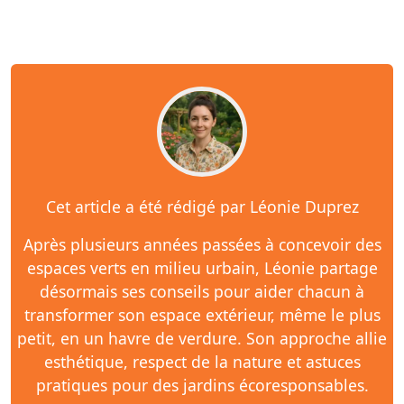
Cet article a été rédigé par Léonie Duprez
Après plusieurs années passées à concevoir des
espaces verts en milieu urbain, Léonie partage
désormais ses conseils pour aider chacun à
transformer son espace extérieur, même le plus
petit, en un havre de verdure. Son approche allie
esthétique, respect de la nature et astuces
pratiques pour des jardins écoresponsables.