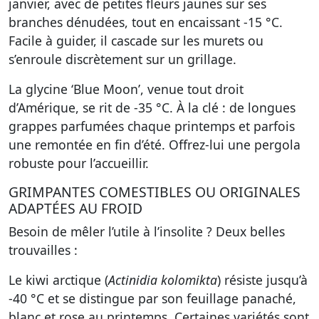
janvier, avec de petites fleurs jaunes sur ses
branches dénudées, tout en encaissant -15 °C.
Facile à guider, il cascade sur les murets ou
s’enroule discrètement sur un grillage.
La
glycine ‘Blue Moon’
, venue tout droit
d’Amérique, se rit de -35 °C. À la clé : de longues
grappes parfumées chaque printemps et parfois
une remontée en fin d’été. Offrez-lui une pergola
robuste pour l’accueillir.
GRIMPANTES COMESTIBLES OU ORIGINALES
ADAPTÉES AU FROID
Besoin de mêler l’utile à l’insolite ? Deux belles
trouvailles :
Le
kiwi arctique (
Actinidia kolomikta
)
résiste jusqu’à
-40 °C et se distingue par son feuillage panaché,
blanc et rose au printemps. Certaines variétés sont