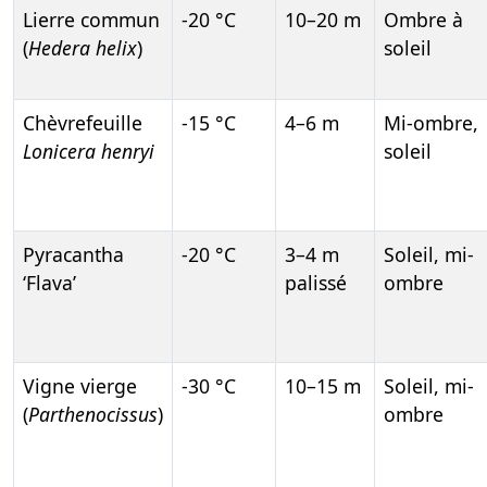
Lierre commun
-20 °C
10–20 m
Ombre à
(
Hedera helix
)
soleil
Chèvrefeuille
-15 °C
4–6 m
Mi-ombre,
Lonicera henryi
soleil
Pyracantha
-20 °C
3–4 m
Soleil, mi-
‘Flava’
palissé
ombre
Vigne vierge
-30 °C
10–15 m
Soleil, mi-
(
Parthenocissus
)
ombre