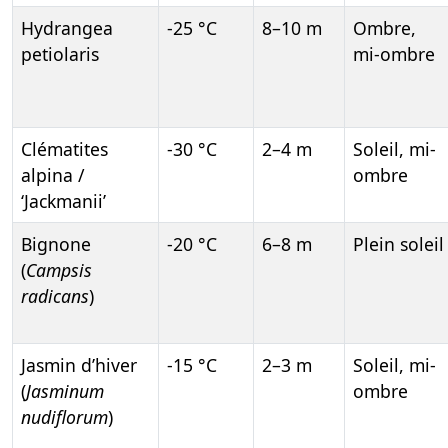
Hydrangea
-25 °C
8–10 m
Ombre,
petiolaris
mi-ombre
Clématites
-30 °C
2–4 m
Soleil, mi-
alpina /
ombre
‘Jackmanii’
Bignone
-20 °C
6–8 m
Plein soleil
(
Campsis
radicans
)
Jasmin d’hiver
-15 °C
2–3 m
Soleil, mi-
(
Jasminum
ombre
nudiflorum
)