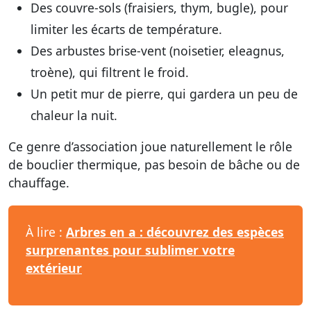
Des
couvre-sols
(fraisiers, thym, bugle), pour
limiter les écarts de température.
Des
arbustes brise-vent
(noisetier, eleagnus,
troène), qui filtrent le froid.
Un
petit mur
de pierre, qui gardera un peu de
chaleur la nuit.
Ce genre d’association joue naturellement le rôle
de bouclier thermique, pas besoin de bâche ou de
chauffage.
À lire :
Arbres en a : découvrez des espèces
surprenantes pour sublimer votre
extérieur