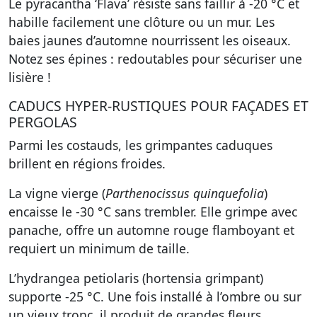
Le
pyracantha ‘Flava’
résiste sans faillir à -20 °C et
habille facilement une clôture ou un mur. Les
baies jaunes d’automne nourrissent les oiseaux.
Notez ses épines : redoutables pour sécuriser une
lisière !
CADUCS HYPER-RUSTIQUES POUR FAÇADES ET
PERGOLAS
Parmi les costauds, les grimpantes caduques
brillent en régions froides.
La
vigne vierge (
Parthenocissus quinquefolia
)
encaisse le -30 °C sans trembler. Elle grimpe avec
panache, offre un automne rouge flamboyant et
requiert un minimum de taille.
L’
hydrangea petiolaris
(hortensia grimpant)
supporte -25 °C. Une fois installé à l’ombre ou sur
un vieux tronc, il produit de grandes fleurs