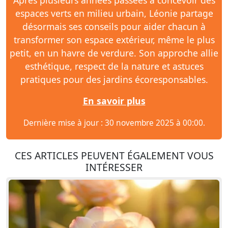
Après plusieurs années passées à concevoir des
espaces verts en milieu urbain, Léonie partage
désormais ses conseils pour aider chacun à
transformer son espace extérieur, même le plus
petit, en un havre de verdure. Son approche allie
esthétique, respect de la nature et astuces
pratiques pour des jardins écoresponsables.
En savoir plus
Dernière mise à jour : 30 novembre 2025 à 00:00.
CES ARTICLES PEUVENT ÉGALEMENT VOUS
INTÉRESSER