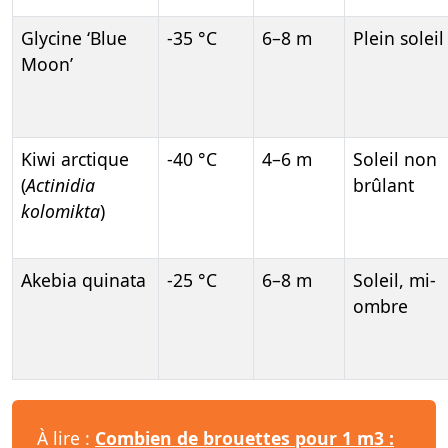
Glycine ‘Blue
-35 °C
6–8 m
Plein soleil
Moon’
Kiwi arctique
-40 °C
4–6 m
Soleil non
(
Actinidia
brûlant
kolomikta
)
Akebia quinata
-25 °C
6–8 m
Soleil, mi-
ombre
À lire :
Combien de brouettes pour 1 m3 :