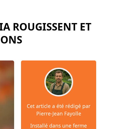
IA ROUGISSENT ET
IONS
Cet article a été rédigé par
Pierre-Jean Fayolle
Installé dans une ferme