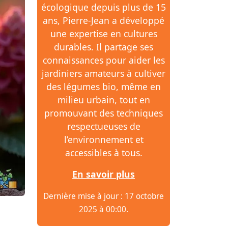
écologique depuis plus de 15
ans, Pierre-Jean a développé
une expertise en cultures
durables. Il partage ses
connaissances pour aider les
jardiniers amateurs à cultiver
des légumes bio, même en
milieu urbain, tout en
promouvant des techniques
respectueuses de
l’environnement et
accessibles à tous.
En savoir plus
Dernière mise à jour : 17 octobre
2025 à 00:00.