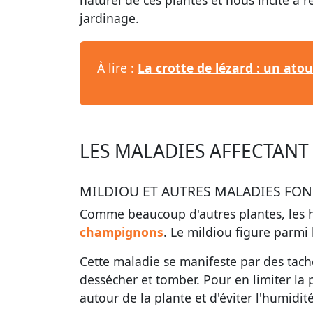
naturel de ces plantes et nous incite à 
jardinage.
À lire :
La crotte de lézard : un ato
LES MALADIES AFFECTANT 
MILDIOU ET AUTRES MALADIES FO
Comme beaucoup d'autres plantes, les h
champignons
. Le mildiou figure parmi
Cette maladie se manifeste par des taches
dessécher et tomber. Pour en limiter la 
autour de la plante et d'éviter l'humidit