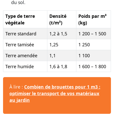
du sol.
Type de terre
Densité
Poids par m³
végétale
(t/m³)
(kg)
Terre standard
1,2 à 1,5
1 200 – 1 500
Terre tamisée
1,25
1 250
Terre amendée
1,1
1 100
Terre humide
1,6 à 1,8
1 600 – 1 800
À lire :
Combien de brouettes pour 1 m3 :
optimiser le transport de vos matériaux
au jardin