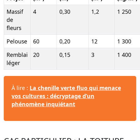
Massif
4
0,30
1,2
1 250
de
fleurs
Pelouse
60
0,20
12
1 300
Remblai
20
0,15
3
1 400
léger
À lire :
La chenille verte fluo qui menace
vos cultures : décryptage d’un
phénomène inquiétant