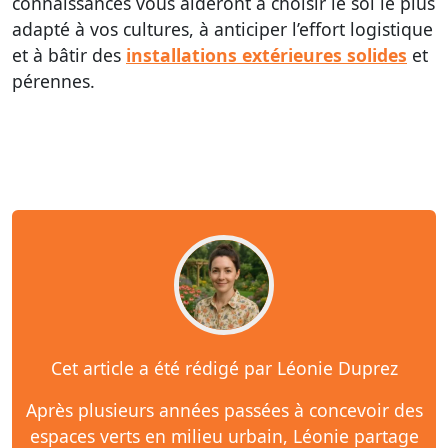
connaissances vous aideront à choisir le sol le plus
adapté à vos cultures, à anticiper l’effort logistique
et à bâtir des
installations extérieures solides
et
pérennes.
Cet article a été rédigé par Léonie Duprez
Après plusieurs années passées à concevoir des
espaces verts en milieu urbain, Léonie partage