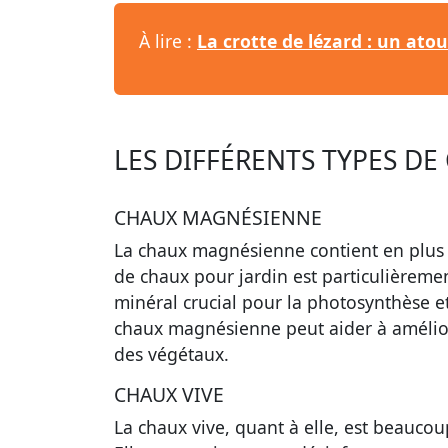
À lire :
La crotte de lézard : un ato
LES DIFFÉRENTS TYPES DE
CHAUX MAGNÉSIENNE
La
chaux magnésienne
contient en plus
de
chaux pour jardin
est particulièreme
minéral crucial pour la photosynthèse et
chaux magnésienne peut aider à améliore
des végétaux.
CHAUX VIVE
La
chaux vive
, quant à elle, est beauco