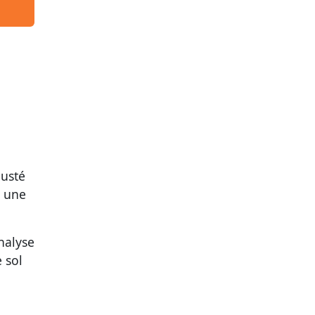
justé
t une
nalyse
 sol