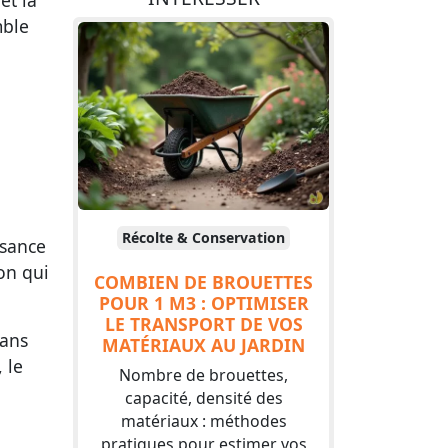
et la
mble
Récolte & Conservation
ssance
on qui
COMBIEN DE BROUETTES
POUR 1 M3 : OPTIMISER
LE TRANSPORT DE VOS
Dans
MATÉRIAUX AU JARDIN
 le
Nombre de brouettes,
capacité, densité des
matériaux : méthodes
pratiques pour estimer vos