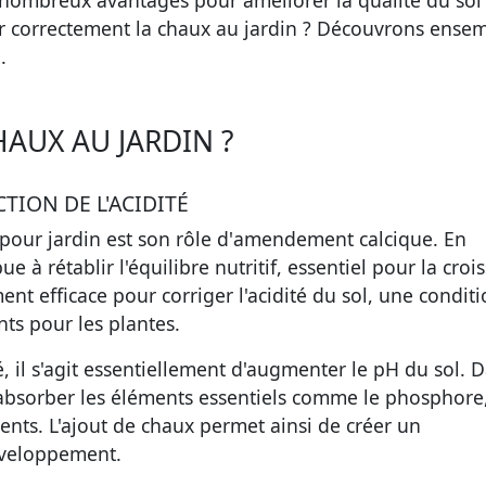
de nombreux avantages pour améliorer la qualité du sol 
er correctement la chaux au jardin ? Découvrons ense
.
AUX AU JARDIN ?
ION DE L'ACIDITÉ
pour jardin
est son rôle d'
amendement calcique
. En
e à rétablir l'équilibre nutritif, essentiel pour la croi
ment efficace pour
corriger l'acidité
du sol, une conditi
nts pour les plantes.
é, il s'agit essentiellement d'augmenter le pH du sol. 
à absorber les éléments essentiels comme le phosphore,
nts. L'ajout de chaux permet ainsi de créer un
éveloppement.