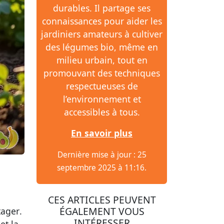
durables. Il partage ses
connaissances pour aider les
jardiniers amateurs à cultiver
des légumes bio, même en
milieu urbain, tout en
promouvant des techniques
respectueuses de
l’environnement et
accessibles à tous.
En savoir plus
Dernière mise à jour : 25
septembre 2025 à 11:16.
CES ARTICLES PEUVENT
ÉGALEMENT VOUS
tager
.
INTÉRESSER