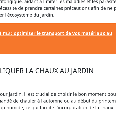
tifongique
, aidant à limiter les maladies et les parasit
nécessite de prendre certaines précautions afin de ne 
er l'écosystème du jardin.
 m3 : optimiser le transport de vos matériaux au
IQUER LA CHAUX AU JARDIN
our jardin
, il est crucial de choisir le bon moment po
mandé de chauler à l'automne ou au début du printem
trop humide, ce qui facilite l'incorporation de la chaux