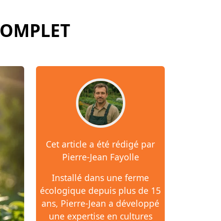
COMPLET
Cet article a été rédigé par
Pierre-Jean Fayolle
Installé dans une ferme
écologique depuis plus de 15
ans, Pierre-Jean a développé
une expertise en cultures