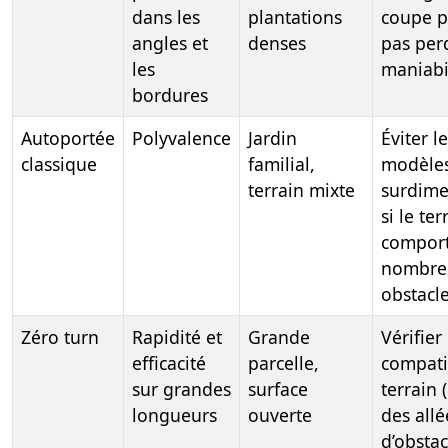
dans les
plantations
coupe p
angles et
denses
pas per
les
maniabi
bordures
Autoportée
Polyvalence
Jardin
Éviter l
classique
familial,
modèle
terrain mixte
surdime
si le ter
compor
nombre
obstacl
Zéro turn
Rapidité et
Grande
Vérifier 
efficacité
parcelle,
compati
sur grandes
surface
terrain 
longueurs
ouverte
des allé
d’obstac