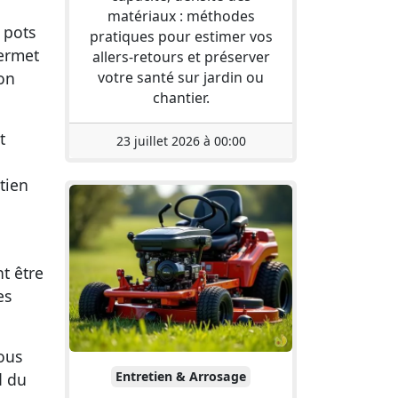
matériaux : méthodes
 pots
pratiques pour estimer vos
permet
allers-retours et préserver
votre santé sur jardin ou
ion
chantier.
t
23 juillet 2026 à 00:00
tien
t être
es
ous
Entretien & Arrosage
d du