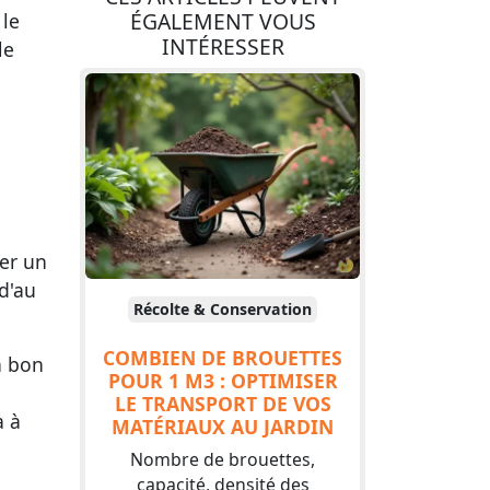
ÉGALEMENT VOUS
 le
INTÉRESSER
le
rer un
d'au
Récolte & Conservation
COMBIEN DE BROUETTES
n bon
POUR 1 M3 : OPTIMISER
LE TRANSPORT DE VOS
a à
MATÉRIAUX AU JARDIN
Nombre de brouettes,
capacité, densité des