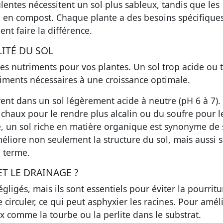
ulentes nécessitent un sol plus sableux, tandis que les
e en compost. Chaque plante a des besoins spécifiques
nt faire la différence.
LITÉ DU SOL
des nutriments pour vos plantes. Un sol trop acide ou 
triments nécessaires à une croissance optimale.
rent dans un sol légèrement acide à neutre (pH 6 à 7).
 chaux pour le rendre plus alcalin ou du soufre pour l
té, un sol riche en matière organique est synonyme de
éliore non seulement la structure du sol, mais aussi 
g terme.
T LE DRAINAGE ?
gligés, mais ils sont essentiels pour éviter la pourrit
 circuler, ce qui peut asphyxier les racines. Pour amél
ux comme la tourbe ou la perlite dans le substrat.