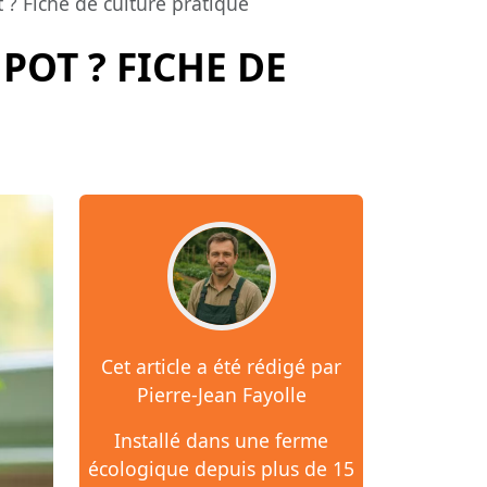
? Fiche de culture pratique
OT ? FICHE DE
Cet article a été rédigé par
Pierre-Jean Fayolle
Installé dans une ferme
écologique depuis plus de 15