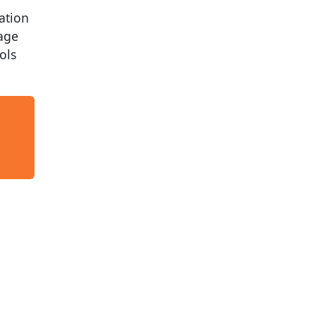
ation
nage
ols