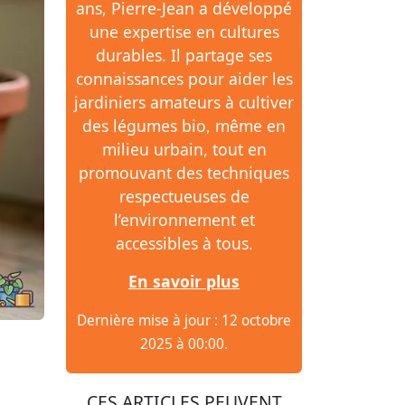
ans, Pierre-Jean a développé
une expertise en cultures
durables. Il partage ses
connaissances pour aider les
jardiniers amateurs à cultiver
des légumes bio, même en
milieu urbain, tout en
promouvant des techniques
respectueuses de
l’environnement et
accessibles à tous.
En savoir plus
Dernière mise à jour : 12 octobre
2025 à 00:00.
CES ARTICLES PEUVENT