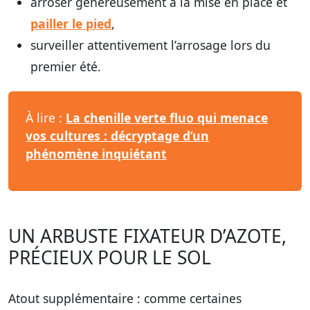
arroser généreusement à la mise en place et
pailler le pied
,
surveiller attentivement l’arrosage lors du
premier été.
À lire :
La chenille verte fluo qui menace
vos cultures : décryptage d’un
phénomène inquiétant
UN ARBUSTE FIXATEUR D’AZOTE,
PRÉCIEUX POUR LE SOL
Atout supplémentaire : comme certaines