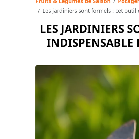
Fruits & Légumes de Saison
Potage
Les jardiniers sont formels : cet outi
LES JARDINIERS S
INDISPENSABLE 