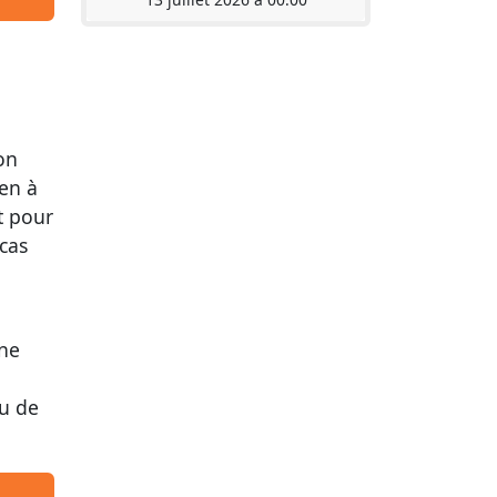
on
ien à
t pour
 cas
une
ou de