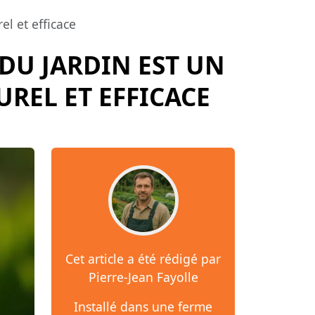
el et efficace
 DU JARDIN EST UN
REL ET EFFICACE
Cet article a été rédigé par
Pierre-Jean Fayolle
Installé dans une ferme