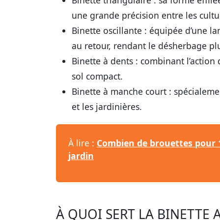
Binette triangulaire
: sa forme effilé
une grande précision entre les cultu
Binette oscillante
: équipée d’une la
au retour, rendant le désherbage plu
Binette à dents
: combinant l’action d
sol compact.
Binette à manche court
: spécialemen
et les jardinières.
À lire :
Combien de brouettes pour 1
jardin
À QUOI SERT LA BINETTE A