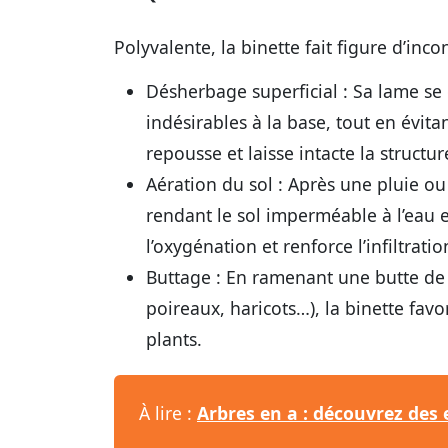
Polyvalente, la binette fait figure d’in
Désherbage superficial
: Sa lame se 
indésirables à la base, tout en évitan
repousse et laisse intacte la structur
Aération du sol
: Après une pluie ou 
rendant le sol imperméable à l’eau et
l’oxygénation et renforce l’infiltratio
Buttage
: En ramenant une butte de 
poireaux, haricots…), la binette fav
plants.
À lire :
Arbres en a : découvrez des