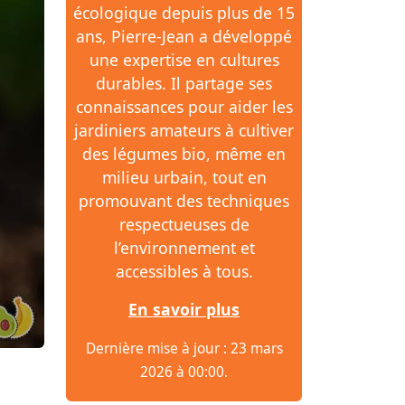
écologique depuis plus de 15
ans, Pierre-Jean a développé
une expertise en cultures
durables. Il partage ses
connaissances pour aider les
jardiniers amateurs à cultiver
des légumes bio, même en
milieu urbain, tout en
promouvant des techniques
respectueuses de
l’environnement et
accessibles à tous.
En savoir plus
Dernière mise à jour : 23 mars
2026 à 00:00.