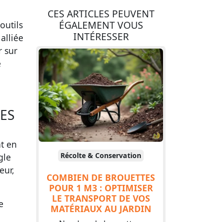
CES ARTICLES PEUVENT
ÉGALEMENT VOUS
outils
INTÉRESSER
alliée
r sur
e
UES
t en
Récolte & Conservation
gle
eur,
COMBIEN DE BROUETTES
POUR 1 M3 : OPTIMISER
LE TRANSPORT DE VOS
e
MATÉRIAUX AU JARDIN