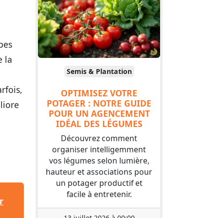
rbes
e la
Semis & Plantation
rfois,
OPTIMISEZ VOTRE
POTAGER : NOTRE GUIDE
liore
POUR UN AGENCEMENT
IDÉAL DES LÉGUMES
Découvrez comment
organiser intelligemment
vos légumes selon lumière,
hauteur et associations pour
un potager productif et
facile à entretenir.
r
13 juillet 2026 à 00:00