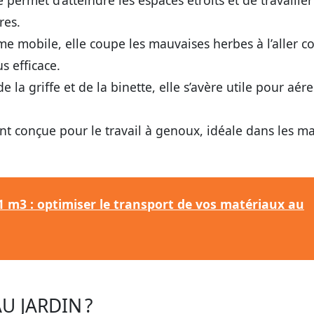
e permet d’atteindre les espaces étroits et de travaille
res.
me mobile, elle coupe les mauvaises herbes à l’aller
s efficace.
e la griffe et de la binette, elle s’avère utile pour aér
t conçue pour le travail à genoux, idéale dans les ma
 m3 : optimiser le transport de vos matériaux au
U JARDIN ?