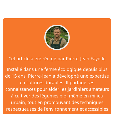
Cet article a été rédigé par Pierre-Jean Fayolle
Installé dans une ferme écologique depuis plus
de 15 ans, Pierre-Jean a développé une expertise
en cultures durables. Il partage ses
connaissances pour aider les jardiniers amateurs
à cultiver des légumes bio, même en milieu
urbain, tout en promouvant des techniques
respectueuses de l’environnement et accessibles