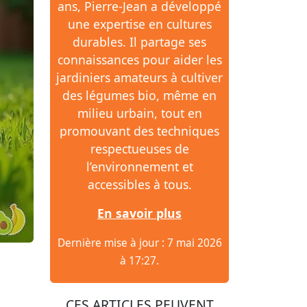
ans, Pierre-Jean a développé
une expertise en cultures
durables. Il partage ses
connaissances pour aider les
jardiniers amateurs à cultiver
des légumes bio, même en
milieu urbain, tout en
promouvant des techniques
respectueuses de
l’environnement et
accessibles à tous.
En savoir plus
Dernière mise à jour : 7 mai 2026
à 17:27.
CES ARTICLES PEUVENT