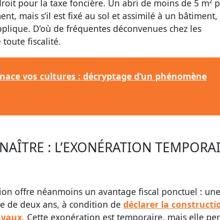
oit pour la taxe foncière. Un abri de moins de 5 m² 
, mais s’il est fixé au sol et assimilé à un bâtiment, 
’applique. D’où de fréquentes déconvenues chez les
toute fiscalité.
menace vos cultures : décryptage d’un phénomène
AÎTRE : L’EXONÉRATION TEMPORA
tion offre néanmoins un avantage fiscal ponctuel : un
ée de deux ans, à condition de
déclarer la constructi
ravaux
. Cette exonération est temporaire, mais elle pe