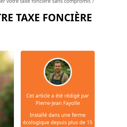
er votre taxe foncière sans compromis ?
RE TAXE FONCIÈRE
Cet article a été rédigé par
Pierre-Jean Fayolle
Installé dans une ferme
écologique depuis plus de 15