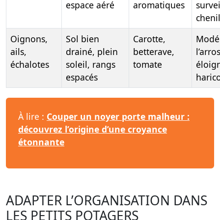
espace aéré
aromatiques
survei
chenil
Oignons,
Sol bien
Carotte,
Modé
ails,
drainé, plein
betterave,
l’arro
échalotes
soleil, rangs
tomate
éloig
espacés
haric
À lire :
Couper un noyer porte malheur :
découvrez l’origine d’une croyance
étonnante
ADAPTER L’ORGANISATION DANS
LES PETITS POTAGERS