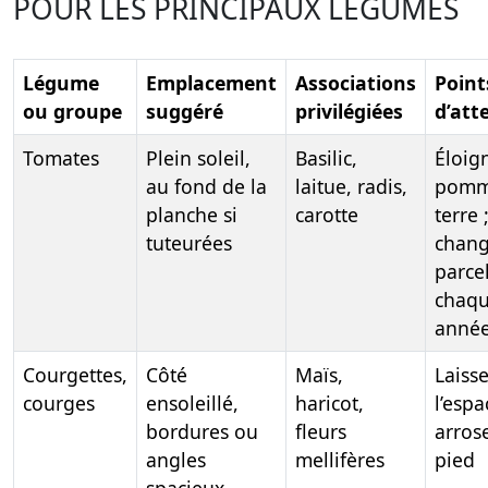
POUR LES PRINCIPAUX LÉGUMES
Légume
Emplacement
Associations
Point
ou groupe
suggéré
privilégiées
d’att
Tomates
Plein soleil,
Basilic,
Éloig
au fond de la
laitue, radis,
pomm
planche si
carotte
terre 
tuteurées
chang
parce
chaq
anné
Courgettes,
Côté
Maïs,
Laiss
courges
ensoleillé,
haricot,
l’espa
bordures ou
fleurs
arros
angles
mellifères
pied