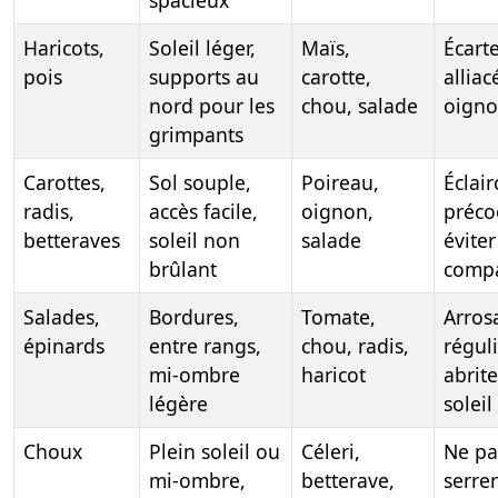
spacieux
Haricots,
Soleil léger,
Maïs,
Écart
pois
supports au
carotte,
alliac
nord pour les
chou, salade
oign
grimpants
Carottes,
Sol souple,
Poireau,
Éclair
radis,
accès facile,
oignon,
préco
betteraves
soleil non
salade
éviter
brûlant
compa
Salades,
Bordures,
Tomate,
Arros
épinards
entre rangs,
chou, radis,
réguli
mi-ombre
haricot
abrit
légère
soleil
Choux
Plein soleil ou
Céleri,
Ne pa
mi-ombre,
betterave,
serrer