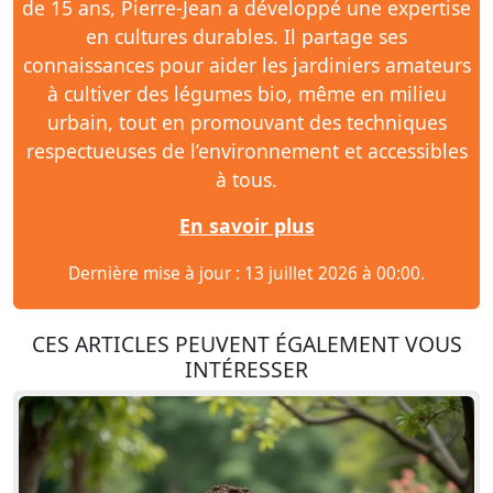
de 15 ans, Pierre-Jean a développé une expertise
en cultures durables. Il partage ses
connaissances pour aider les jardiniers amateurs
à cultiver des légumes bio, même en milieu
urbain, tout en promouvant des techniques
respectueuses de l’environnement et accessibles
à tous.
En savoir plus
Dernière mise à jour : 13 juillet 2026 à 00:00.
CES ARTICLES PEUVENT ÉGALEMENT VOUS
INTÉRESSER