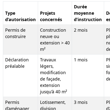
Durée
Type
Projets
moyenne
D
d’autorisation
concernés
d’instruction
e
Permis de
Construction
2 mois
P
construire
neuve ou
p
extension > 40
n
m²
d
Déclaration
Travaux
1 mois
P
préalable
légers,
s
modification
f
de façade,
d
extension
jusqu’à 40 m²
Permis
Lotissement,
3 mois
P
d’aménager
division
d