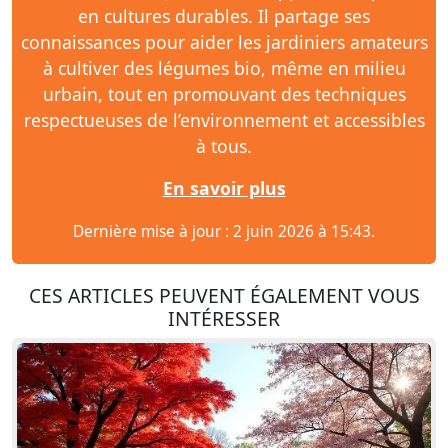
en cultures durables. Il partage ses
connaissances pour aider les jardiniers amateurs
à cultiver des légumes bio, même en milieu
urbain, tout en promouvant des techniques
respectueuses de l’environnement et accessibles
à tous.
En savoir plus
Dernière mise à jour : 2 juin 2026 à 15:43.
CES ARTICLES PEUVENT ÉGALEMENT VOUS
INTÉRESSER