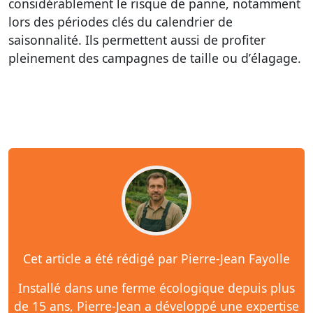
considérablement le risque de panne, notamment
lors des périodes clés du
calendrier de
saisonnalité
. Ils permettent aussi de profiter
pleinement des campagnes de
taille
ou d’
élagage
.
Cet article a été rédigé par Pierre-Jean Fayolle
Installé dans une ferme écologique depuis plus
de 15 ans, Pierre-Jean a développé une expertise