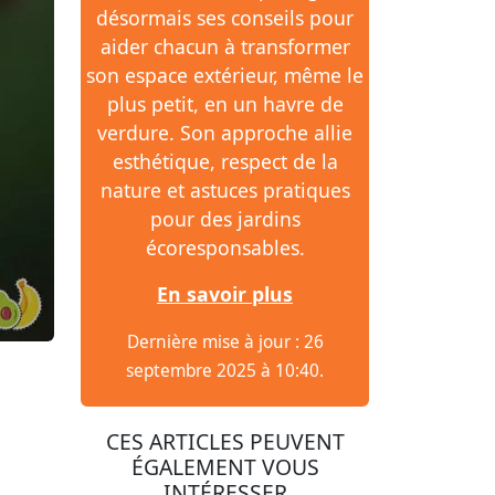
désormais ses conseils pour
aider chacun à transformer
son espace extérieur, même le
plus petit, en un havre de
verdure. Son approche allie
esthétique, respect de la
nature et astuces pratiques
pour des jardins
écoresponsables.
En savoir plus
Dernière mise à jour : 26
septembre 2025 à 10:40.
CES ARTICLES PEUVENT
ÉGALEMENT VOUS
INTÉRESSER