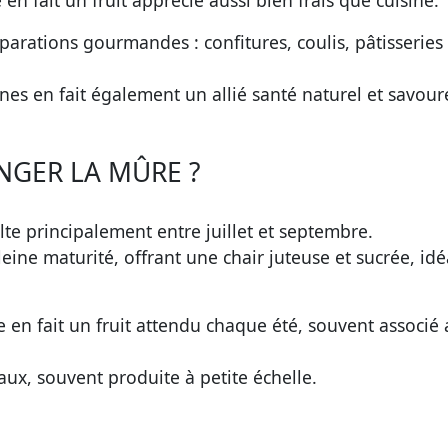
n fait un fruit apprécié aussi bien frais que cuisiné.
rations gourmandes : confitures, coulis, pâtisseries
nes en fait également un allié santé naturel et savour
NGER LA MÛRE ?
olte principalement entre juillet et septembre.
pleine maturité, offrant une chair juteuse et sucrée, idé
 en fait un fruit attendu chaque été, souvent associé
aux, souvent produite à petite échelle.