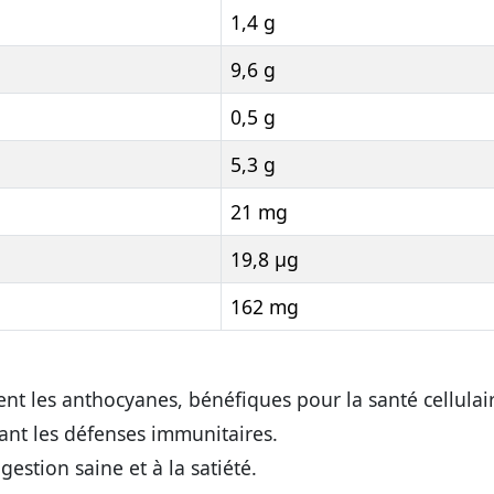
1,4 g
9,6 g
0,5 g
5,3 g
21 mg
19,8 µg
162 mg
nt les anthocyanes, bénéfiques pour la santé cellulai
ant les défenses immunitaires.
gestion saine et à la satiété.