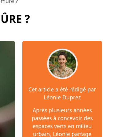
a mûre ?
MÛRE ?
Cet article a été rédigé par
Léonie Duprez
Après plusieurs années
passées à concevoir des
espaces verts en milieu
urbain, Léonie partage