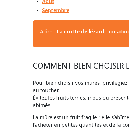
Août
Septembre
À lire :
La crotte de lézard : un ato
COMMENT BIEN CHOISIR L
Pour bien choisir vos mûres, privilégiez 
au toucher.
Évitez les fruits ternes, mous ou présen
abîmés.
La mûre est un fruit fragile : elle s’abî
l’acheter en petites quantités et de la