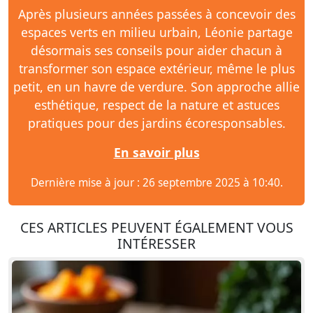
Après plusieurs années passées à concevoir des
espaces verts en milieu urbain, Léonie partage
désormais ses conseils pour aider chacun à
transformer son espace extérieur, même le plus
petit, en un havre de verdure. Son approche allie
esthétique, respect de la nature et astuces
pratiques pour des jardins écoresponsables.
En savoir plus
Dernière mise à jour : 26 septembre 2025 à 10:40.
CES ARTICLES PEUVENT ÉGALEMENT VOUS
INTÉRESSER