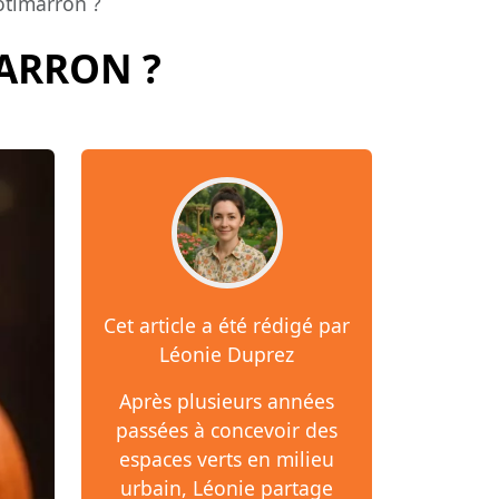
otimarron ?
MARRON ?
Cet article a été rédigé par
Léonie Duprez
Après plusieurs années
passées à concevoir des
espaces verts en milieu
urbain, Léonie partage