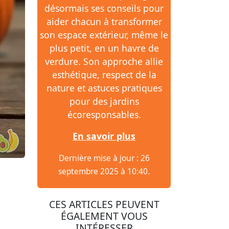
désormais ses conseils pour
aider chacun à transformer
son espace extérieur, même le
plus petit, en un havre de
verdure. Son approche allie
esthétique, respect de la
nature et astuces pratiques
pour des jardins
écoresponsables.
En savoir plus
Dernière mise à jour : 26
septembre 2025 à 10:40.
CES ARTICLES PEUVENT
ÉGALEMENT VOUS
INTÉRESSER