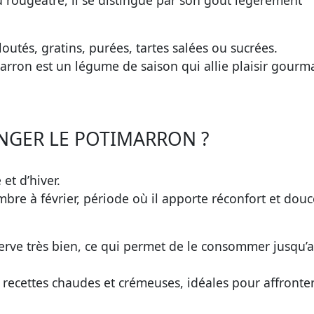
 rougeâtre, il se distingue par son goût légèrement
loutés, gratins, purées, tartes salées ou sucrées.
marron est un légume de saison qui allie plaisir gourm
NGER LE POTIMARRON ?
et d’hiver.
bre à février, période où il apporte réconfort et dou
nserve très bien, ce qui permet de le consommer jusqu’
s recettes chaudes et crémeuses, idéales pour affronter