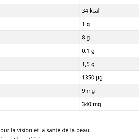
34 kcal
1 g
8 g
0,1 g
1,5 g
1350 µg
9 mg
340 mg
ur la vision et la santé de la peau.