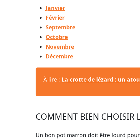
Janvier
Février
Septembre
Octobre
Novembre
Décembre
À lire :
La crotte de lézard : un ato
COMMENT BIEN CHOISIR 
Un bon potimarron doit être lourd pour s