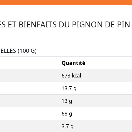
S ET BIENFAITS DU PIGNON DE PIN
LLES (100 G)
Quantité
673 kcal
13,7 g
13 g
68 g
3,7 g