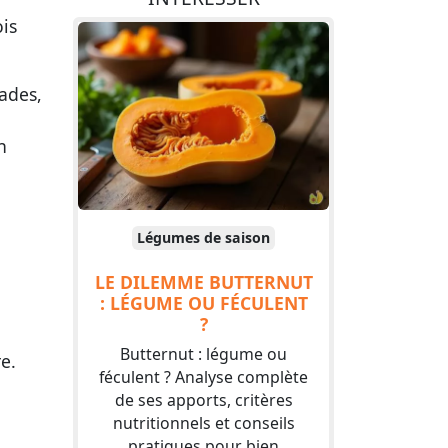
ois
ades,
n
Légumes de saison
LE DILEMME BUTTERNUT
: LÉGUME OU FÉCULENT
?
Butternut : légume ou
e.
féculent ? Analyse complète
de ses apports, critères
nutritionnels et conseils
pratiques pour bien