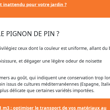
ut inattendu pour votre jardin ?
E PIGNON DE PIN ?
ivilégiez ceux dont la couleur est uniforme, allant du
oisissure, et dégager une légère odeur de noisette
 amers au goût, qui indiquent une conservation trop lo
in issus de cultures méditerranéennes (Espagne, Italie
 plus délicate que certaines variétés importées.
 m3 : optimiser le transport de vos matériaux au