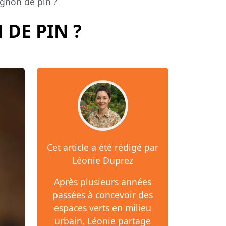
ignon de pin ?
 DE PIN ?
Cet article a été rédigé par
Léonie Duprez
Après plusieurs années
passées à concevoir des
espaces verts en milieu
urbain, Léonie partage