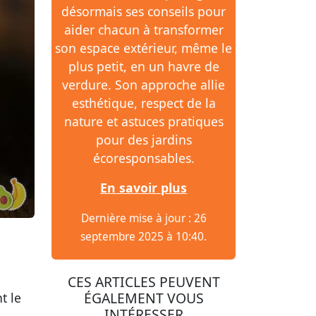
désormais ses conseils pour
aider chacun à transformer
son espace extérieur, même le
plus petit, en un havre de
verdure. Son approche allie
esthétique, respect de la
nature et astuces pratiques
pour des jardins
écoresponsables.
En savoir plus
Dernière mise à jour : 26
septembre 2025 à 10:40.
CES ARTICLES PEUVENT
ÉGALEMENT VOUS
t le
INTÉRESSER